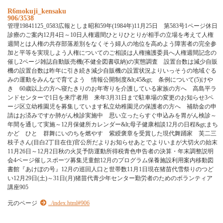
R6mokuji_kensaku
906/3538
管理19841125_0583広報としま昭和59年(1984年)11月25日 第583号1ページ休日
診療のご案内12月4日～10日人権週間ひとりひとりが相手の立場を考えて人権
週間とは人権の共存部落差別をなくそう婦人の地位を高めよう障害者の完全参
加と平等を実現しよう人権についてのご相談は人権擁護委員へ人権週間記念の
催し2ページ雑誌自動販売機(不健全図書収納)の実態調査 設置台数は減少自販
機の設置台数は昨年に引き続き減少自販機の設置状況よりいっそうの地域ぐる
みの運動をみんなで育てよう 情報公開制度&lt;45&gt; 条例について(5)けや
き 60歳以上の方へ寝たきりのお年寄りを介護している家族の方へ 高島平ラ
ンドセンターで1日を来庁者用 来年3月31日まで駐車場の変更のお知らせ3ペ
ージ区立幼稚園児を募集しています私立幼稚園児の保護者の方へ 補助金の申
請はお済みですか肺がん検診実施中 思い立ったらすぐ申込みを胃がん検診～
年間を通して実施～12月保健所カレンダー&lt;母子健康相談12月の日程&gt;まち
かど ひと 群舞にいのちを燃やす 紫綬褒章を受賞した現代舞踊家 芙二三
枝子さん(目白2丁目在住)官公所だよりお知らせあとでよりいまが大切火の始末
11月26日～12月2日秋の火災予防運動所得税青色申告者の決算・年末調整説明
会4ページ催しスポーツ募集児童館12月のプログラム保養施設利用案内移動図
書館『あけぼの号』12月の巡回人口と世帯数11月1日現在猪苗代雪祭りのつど
い12月29日(土)～31日(月)猪苗代青少年センター勤労者のためのボランティア
講座905
元のページ
../index.html#906