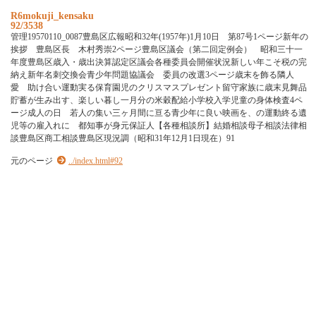
R6mokuji_kensaku
92/3538
管理19570110_0087豊島区広報昭和32年(1957年)1月10日 第87号1ページ新年の
挨拶 豊島区長 木村秀崇2ページ豊島区議会（第二回定例会） 昭和三十一
年度豊島区歳入・歳出決算認定区議会各種委員会開催状況新しい年こそ税の完
納え新年名刺交換会青少年問題協議会 委員の改選3ページ歳末を飾る隣人
愛 助け合い運動実る保育園児のクリスマスプレゼント留守家族に歳末見舞品
貯蓄が生み出す、楽しい暮し一月分の米穀配給小学校入学児童の身体検査4ペ
ージ成人の日 若人の集い三ヶ月間に亘る青少年に良い映画を、の運動終る遺
児等の雇入れに 都知事が身元保証人【各種相談所】結婚相談母子相談法律相
談豊島区商工相談豊島区現況調（昭和31年12月1日現在）91
元のページ
../index.html#92