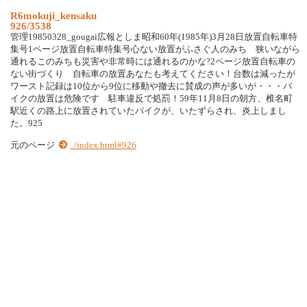
R6mokuji_kensaku
926/3538
管理19850328_gougai広報としま昭和60年(1985年)3月28日放置自転車特
集号1ページ放置自転車特集号心ない放置がふさぐ人のみち 狭いながら
通れるこのみちも災害や非常時には通れるのかな?2ページ放置自転車の
ない街づくり 自転車の放置あなたも考えてください！台数は減ったが
ワースト記録は10位から9位に移動や撤去に賛成の声が多いが・・・バ
イクの放置は危険です 駐車違反で処罰！59年11月8日の朝方、椎名町
駅近くの路上に放置されていたバイクが、いたずらされ、炎上しまし
た。925
元のページ
../index.html#926