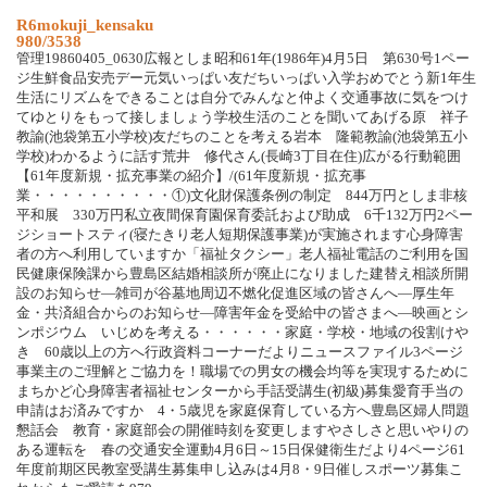
R6mokuji_kensaku
980/3538
管理19860405_0630広報としま昭和61年(1986年)4月5日 第630号1ペー
ジ生鮮食品安売デー元気いっぱい友だちいっぱい入学おめでとう新1年生
生活にリズムをできることは自分でみんなと仲よく交通事故に気をつけ
てゆとりをもって接しましょう学校生活のことを聞いてあげる原 祥子
教諭(池袋第五小学校)友だちのことを考える岩本 隆範教諭(池袋第五小
学校)わかるように話す荒井 修代さん(長崎3丁目在住)広がる行動範囲
【61年度新規・拡充事業の紹介】/(61年度新規・拡充事
業・・・・・・・・・・①)文化財保護条例の制定 844万円としま非核
平和展 330万円私立夜間保育園保育委託および助成 6千132万円2ペー
ジショートスティ(寝たきり老人短期保護事業)が実施されます心身障害
者の方へ利用していますか「福祉タクシー」老人福祉電話のご利用を国
民健康保険課から豊島区結婚相談所が廃止になりました建替え相談所開
設のお知らせ―雑司が谷墓地周辺不燃化促進区域の皆さんへ―厚生年
金・共済組合からのお知らせ―障害年金を受給中の皆さまへ―映画とシ
ンポジウム いじめを考える・・・・・・家庭・学校・地域の役割けや
き 60歳以上の方へ行政資料コーナーだよりニュースファイル3ページ
事業主のご理解とご協力を！職場での男女の機会均等を実現するために
まちかど心身障害者福祉センターから手話受講生(初級)募集愛育手当の
申請はお済みですか 4・5歳児を家庭保育している方へ豊島区婦人問題
懇話会 教育・家庭部会の開催時刻を変更しますやさしさと思いやりの
ある運転を 春の交通安全運動4月6日～15日保健衛生だより4ページ61
年度前期区民教室受講生募集申し込みは4月8・9日催しスポーツ募集こ