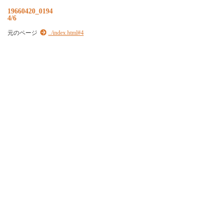
19660420_0194
4/6
元のページ
../index.html#4