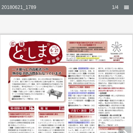
20180621_1789
1/4