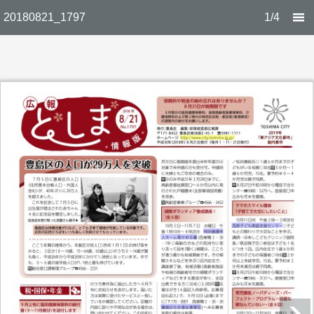
20180821_1797
1/4