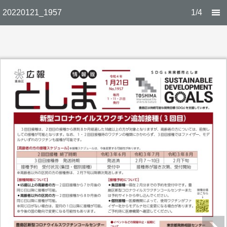
20220121_1957
1/4