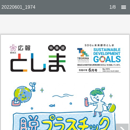
20220601_1974
1/8