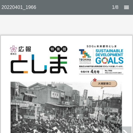
20220401_1966
1/8